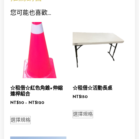
您可能也喜歡…
☆租借☆紅色角錐+伸縮
☆租借☆活動長桌
連桿組合
NT$
150
NT$
50
–
NT$
120
選擇規格
選擇規格