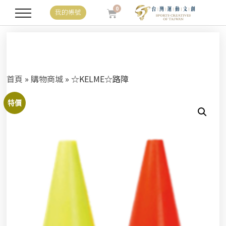
0
我的帳號
首頁
»
購物商城
»
☆KELME☆路障
特價